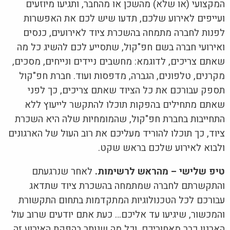
המקצועי (או שלא) מהשכן או מהחבר, ותגיעו מיוזעים
ועייפים לאירוע שלכם, תדעו שיש לכם את האפשרות
לפנות לחברה מתמחה בהשכרת ציוד לאירועים, כנסים
ואירועי חברה בשם חפ"קול, שתסייע לכם להשיג כל מה
שאתם צריכים, לדוגמא: מחשבים ניידים ונייחים, מסכים,
מקרנים, טלפונים, הגברה, מדפסות ועוד. חברת חפ"קול
תספק עבורכם את כל הציוד שאתם צריכים, כך לפני
שאתם מתחילים בהפקות תוכלו להתקשר לייעוץ ללא
התחייבות בחברת חפ"קול, שהמומחיות שלה היא השכרת
ציוד, כך תוכלו להוריד מעליכם את רוב העול של הארגונים
ולבוא לאירוע שלכם בראש שקט.
טיפ שלישי – מהראש לרשימות.
לאחר שנרגעתם
והתקשרתם לחברה שמתמחה בהשכרת ציוד שתדאג
עבורכם לכל הטכנולוגיות המתקדמות בתחום התקשורת
והמכשור, שיגיעו עד אליכם… כעת אתם יודעים שרוב עול
הארגון כבר מאחוריכם, וכל מה שנותר בהפקת האירוע זה