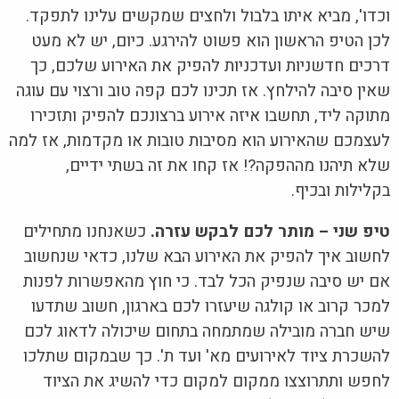
וכדו', מביא איתו בלבול ולחצים שמקשים עלינו לתפקד.
לכן הטיפ הראשון הוא פשוט להירגע. כיום, יש לא מעט
דרכים חדשניות ועדכניות להפיק את האירוע שלכם, כך
שאין סיבה להילחץ. אז תכינו לכם קפה טוב ורצוי עם עוגה
מתוקה ליד, תחשבו איזה אירוע ברצונכם להפיק ותזכירו
לעצמכם שהאירוע הוא מסיבות טובות או מקדמות, אז למה
שלא תיהנו מההפקה?! אז קחו את זה בשתי ידיים,
בקלילות ובכיף.
טיפ שני – מותר לכם לבקש עזרה.
כשאנחנו מתחילים
לחשוב איך להפיק את האירוע הבא שלנו, כדאי שנחשוב
אם יש סיבה שנפיק הכל לבד. כי חוץ מהאפשרות לפנות
למכר קרוב או קולגה שיעזרו לכם בארגון, חשוב שתדעו
שיש חברה מובילה שמתמחה בתחום שיכולה לדאוג לכם
להשכרת ציוד לאירועים מא' ועד ת'. כך שבמקום שתלכו
לחפש ותתרוצצו ממקום למקום כדי להשיג את הציוד