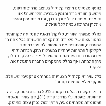
בנוסף מצטיינים מוצרי קליקול בעיצוב מרהיב וחדשני,
מימשק חוויתי ברור ומזמין בעברית. והכי חשוב! אנו
נשארים איתכם לכל אורך הדרך, עם שרות זמין ומהיר
אונליין ותמיכה טכנית לכל שאלה.
כחלק ממערך השרות, קליקול דואגת לפנק את לקוחותיה
במגוון עצום של פיצ'רים ופונקציות חדשניים בכל אחת מן
המערכות, שהופכים את השימוש לחוויתי במיוחד.
לקליקול התמחות ייחודית במערכות תוכן, מכירות וקווי
מידע מורכבים המותאמים אישית לפי צרכי הלקוח. חלק
מהן חינמיות, ואף בחלק מהמקרים החברה מתגמלת את
הלקוח…
כלל שירותי קליקול מצטיינים במחיר אטרקטיבי ומשתלם,
שקוף וללא 'אותיות קטנות'.
קרויז תקשורת בע"מ הוקמה ב2012 כחברה בינונית, זריזה
חדשנית ובועטת. ע"י מרדכי קרויז (31), יזם צעיר ושאפתן,
ועימו צוות מפתחים צעיר, מיומן ובעל נסיון עצום בהייטק.